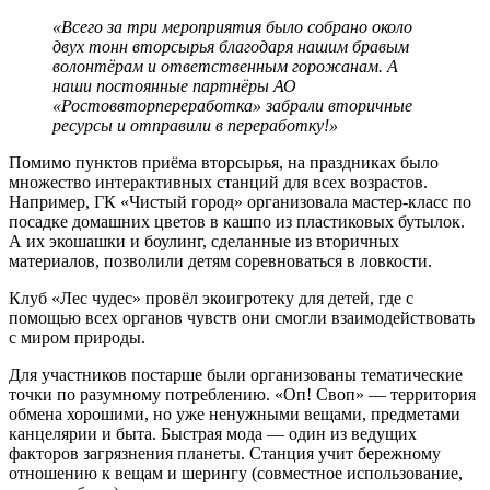
«Всего за три мероприятия было собрано около
двух тонн вторсырья благодаря нашим бравым
волонтёрам и ответственным горожанам. А
наши постоянные партнёры АО
«Ростоввторпереработка» забрали вторичные
ресурсы и отправили в переработку!»
Помимо пунктов приёма вторсырья, на праздниках было
множество интерактивных станций для всех возрастов.
Например, ГК «Чистый город» организовала мастер-класс по
посадке домашних цветов в кашпо из пластиковых бутылок.
А их экошашки и боулинг, сделанные из вторичных
материалов, позволили детям соревноваться в ловкости.
Клуб «Лес чудес» провёл экоигротеку для детей, где с
помощью всех органов чувств они смогли взаимодействовать
с миром природы.
Для участников постарше были организованы тематические
точки по разумному потреблению. «Оп! Своп» — территория
обмена хорошими, но уже ненужными вещами, предметами
канцелярии и быта. Быстрая мода — один из ведущих
факторов загрязнения планеты. Станция учит бережному
отношению к вещам и шерингу (совместное использование,