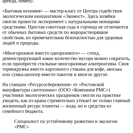
аренда, обмен) .
«Бытовая нехимия» — мастер-класс от Центра содействия
экологическим инициативам «Экомост». Здесь хозяйки
смогли провести эксперимент с натуральными моющими
средствами. Простая советская сода и горчица не отличаются
от обычных бытовых средств по жирорастворящим
свойствам, но примечательны безопасностью для здоровья
людей и природы.
«Многоразовое вместо одноразового» — стенд,
демонстрирующий какое количество мусора можно сократить,
если приобрести стильные многоразовые альтернативы. Своя
термокружка вместо картонного стакана для кофе, авоська
или сумка-шоппер вместо пакетов и многое другое.
На станции «Ресурсосбережения» от «Ростовской
мануфактуры сантехники» (ООО «Компания РМС»)
участники экологических праздников смогли на практике
увидеть, как из крана стремительно утекает не только главный
жизненный ресурс планеты — вода, но и средства из
семейного бюджета.
Специалист по устойчивому развитию и экологии
«РМС»