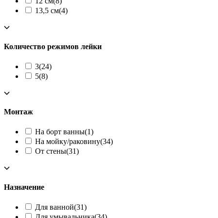
12 см
(8)
13,5 см
(4)
Количество режимов лейки
3
(24)
5
(8)
Монтаж
На борт ванны
(1)
На мойку/раковину
(34)
От стены
(31)
Назначение
Для ванной
(31)
Для умывальника
(34)