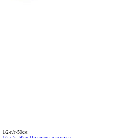
1/2-г/г-50см
1/2-г/г- 50см Подводка для воды