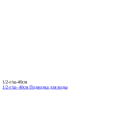
1/2-г/ш-40см
1/2-г/ш- 40см Подводка для воды