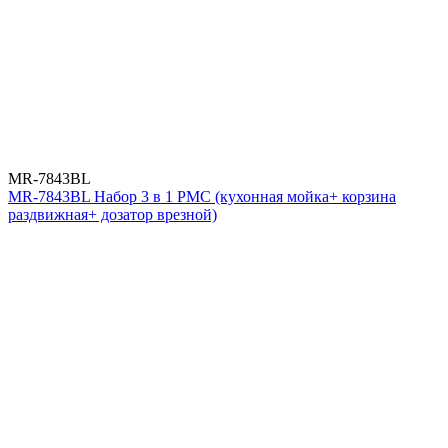
MR-7843BL
MR-7843BL Набор 3 в 1 РМС (кухонная мойка+ корзина
раздвижная+ дозатор врезной)