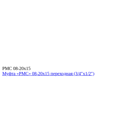
РМС 08-20х15
Муфта «РМС» 08-20х15 переходная (3/4″х1/2″)