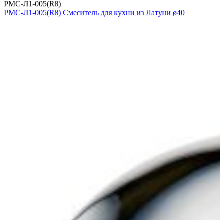
РМС-Л1-005(R8)
РМС-Л1-005(R8) Смеситель для кухни из Латуни ø40