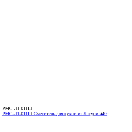
РМС-Л1-011Ш
РМС-Л1-011Ш Смеситель для кухни из Латуни ø40