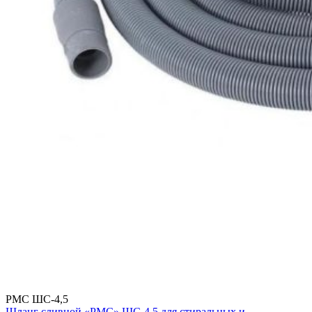
РМС ШС-4,5
Шланг сливной «РМС» ШС-4,5 для стиральных и