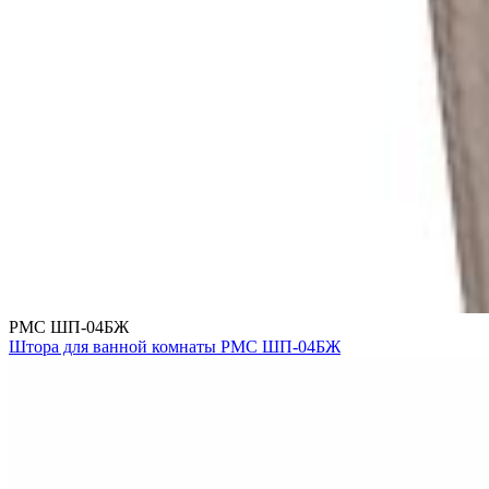
РМС ШП-04БЖ
Штора для ванной комнаты РМС ШП-04БЖ