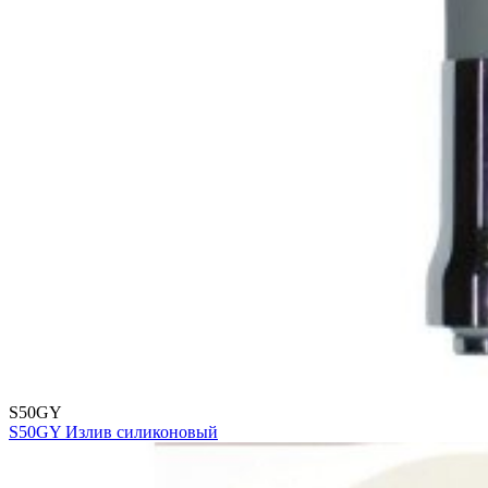
S50GY
S50GY Излив силиконовый