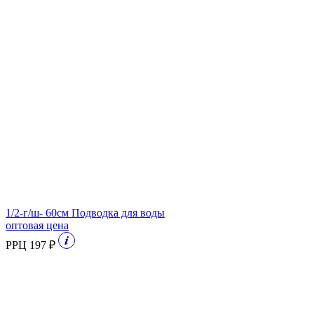
1/2-г/ш- 60см Подводка для воды
оптовая цена
РРЦ 197 ₽