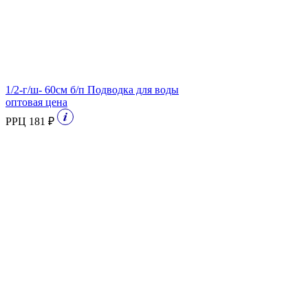
1/2-г/ш- 60см б/п Подводка для воды
оптовая цена
РРЦ 181 ₽