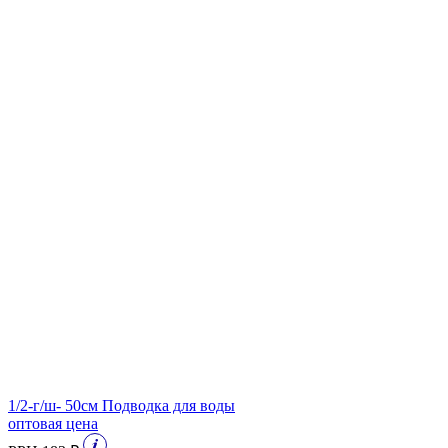
1/2-г/ш- 50см Подводка для воды
оптовая цена