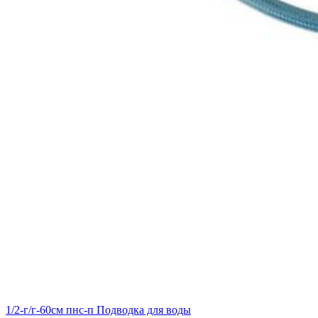
1/2-г/г-60см пнс-п Подводка для воды