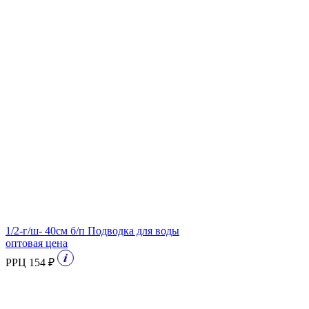
1/2-г/ш- 40см б/п Подводка для воды
оптовая цена
РРЦ 154 ₽