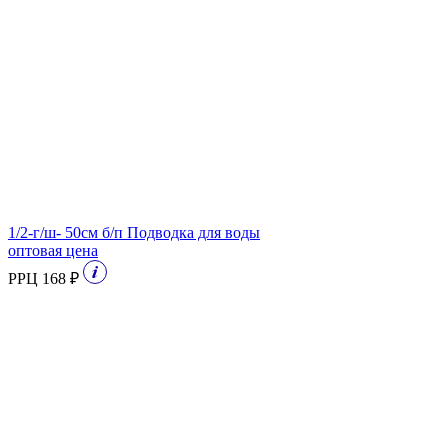
1/2-г/ш- 50см б/п Подводка для воды
оптовая цена
РРЦ 168 ₽