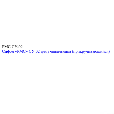
РМС СУ-02
Сифон «РМС» СУ-02 для умывальника (прикручивающийся)