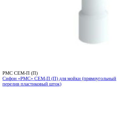
РМС СЕМ-П (П)
Сифон «РМС» СЕМ-П (П) для мойки (прямоугольный
перелив пластиковый шток)