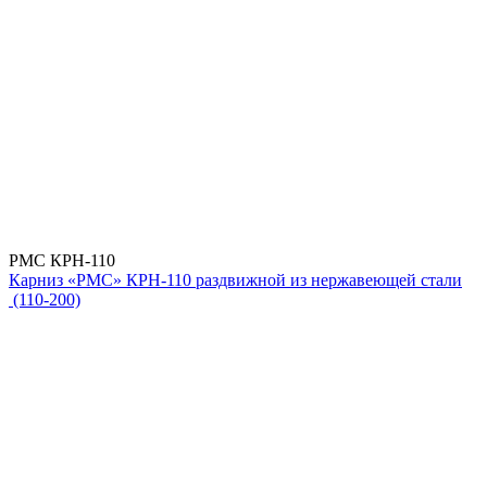
РМС КРН-110
Карниз «РМС» КРН-110 раздвижной из нержавеющей стали
(110-200)