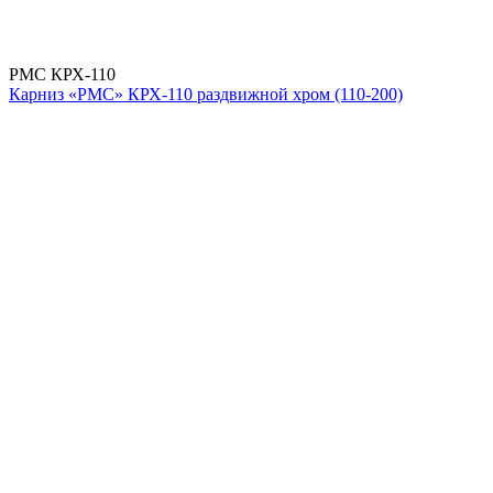
РМС КРХ-110
Карниз «РМС» КРХ-110 раздвижной хром (110-200)