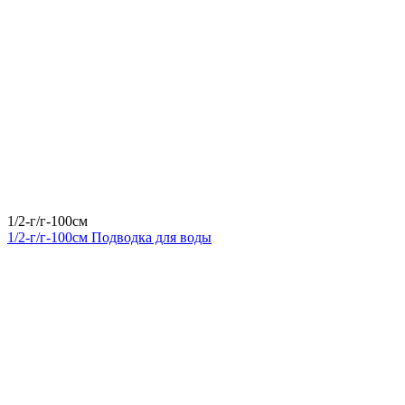
1/2-г/г-100см
1/2-г/г-100см Подводка для воды