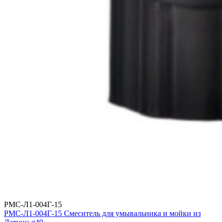
РМС-Л1-004Г-15
РМС-Л1-004Г-15 Смеситель для умывальника и мойки из