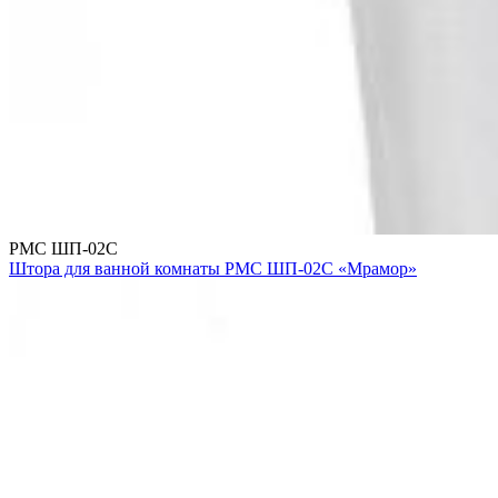
РМС ШП-02С
Штора для ванной комнаты РМС ШП-02С «Мрамор»